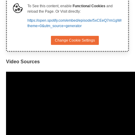
To See this content, enable
Functional Cookies
and
reload the Page. Or Visit directly:
https://open.spotify.com/embed/episode/5xCEeQ7rm1gWrNT7Ra
theme=0&utm_source=generator
Change Cookie Settings
Video Sources